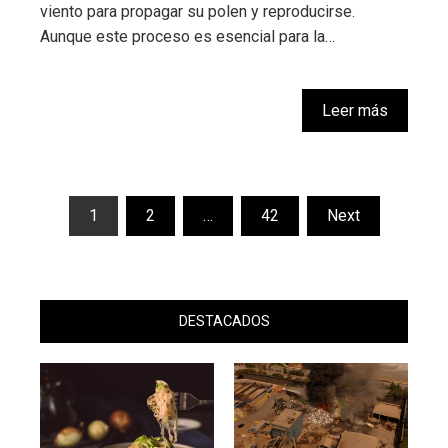
viento para propagar su polen y reproducirse.
Aunque este proceso es esencial para la…
Leer más
Paginación
1
2
…
42
Next
de
entradas
DESTACADOS