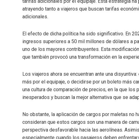
tarifas adicionales por el equipaje. Esta estrategia h
atrayendo tanto a viajeros que buscan tarifas econó
adicionales.
El efecto de dicha política ha sido significativo. En 
ingresos superiores a 50 mil millones de dólares a par
uno de los mayores contribuyentes. Esta modificación
que también provocó una transformación en la experien
Los viajeros ahora se encuentran ante una disyuntiva:
más por el equipaje, o decidirse por un boleto más ca
una cultura de comparación de precios, en la que los
inesperados y buscan la mejor alternativa que se ada
No obstante, la aplicación de cargos por maletas no 
consideran que estos cargos son una manera de camufla
perspectiva desfavorable hacia las aerolíneas. Asimism
especialmente cuando los pasajeros deben enfrentarse