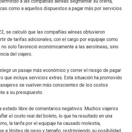
a permitido a las compañías aéreas segmentar su oferta,
micas como a aquellos dispuestos a pagar más por servicios
2022, se calculó que las compañías aéreas obtuvieron
tir de tarifas adicionales, con el cargo por equipaje como
 no solo favoreció económicamente a las aerolíneas, sino
cia del viajero.
 elegir un pasaje más económico y correr el riesgo de pagar
ro que incluya servicios extras. Esta situación ha promovido
 pasajeros se vuelven más conscientes de los costos
pte a su presupuesto.
ha estado libre de comentarios negativos. Muchos viajeros
r el costo real del boleto, lo que ha resultado en una
o, la tarifa por el equipaje ha causado molestia,
 a límites de peso y tamaño, restringiendo su posibilidad