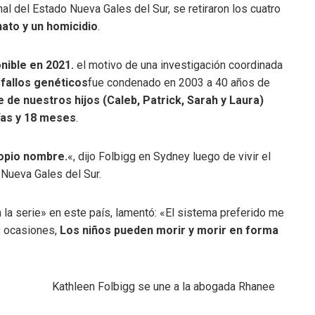
nal del Estado Nueva Gales del Sur, se retiraron los cuatro
nato y un homicidio
.
nible en 2021.
el motivo de una investigación coordinada
 fallos genéticos
fue condenado en 2003 a 40 años de
e de nuestros hijos (Caleb, Patrick, Sarah y Laura)
ías y 18 meses
.
ropio nombre.
«, dijo Folbigg en Sydney luego de vivir el
 Nueva Gales del Sur.
 la serie» en este país, lamentó: «El sistema preferido me
as ocasiones,
Los niños pueden morir y morir en forma
Kathleen Folbigg se une a la abogada Rhanee