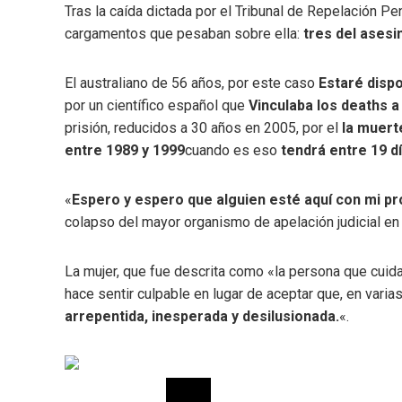
Tras la caída dictada por el Tribunal de Repelación Pe
cargamentos que pesaban sobre ella:
tres del asesi
El australiano de 56 años, por este caso
Estaré dispo
por un científico español que
Vinculaba los deaths a
prisión, reducidos a 30 años en 2005, por el
la muert
entre 1989 y 1999
cuando es eso
tendrá entre 19 d
«
Espero y espero que alguien esté aquí con mi p
colapso del mayor organismo de apelación judicial en
La mujer, que fue descrita como «la persona que cuida
hace sentir culpable en lugar de aceptar que, en vari
arrepentida, inesperada y desilusionada.
«.