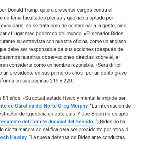
 por Donald Trump, quiera presentar cargos contra el
 no tenía facultades plenas y que había optado por
xculparle, no se trata sólo de contaminar a la gente, sino
par el lugar más poderoso del mundo: «El senador Biden
urante su entrevista con nuestra oficina, como un anciano
nque debe ser responsable de sus acciones (después de
e basamos nuestras observaciones directas sobre él, el
ren considerar como un hombre razonable. «Será difícil
 un presidente en sus primeros años- por un delito grave
informa en sus páginas 219 y 220.
 81 años: «Su actual estado físico y mental le impide ser
ante de Carolina del Norte Greg Murphy.
“La información de
tructor de la justicia en este país. Y Joe Biden no es apto
residente del Comité Judicial del Senado.
“¿Biden no ha
cierta manera se califica para ser presidente por otros 4
 Josh Hawley.
“La nueva defensa de Biden ante conductas