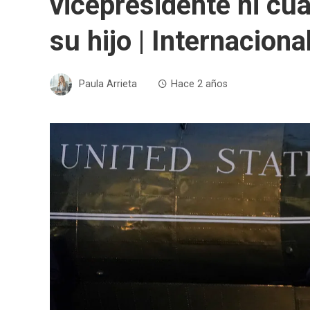
vicepresidente ni cu
su hijo | Internaciona
Paula Arrieta
Hace 2 años