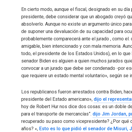
En cierto modo, aunque el fiscal, designado en su día
presidente, debe considerar que un abogado creyó que
absolverlo. Aunque no existe un argumento único para e
de suponer una devaluación de su capacidad para ocu
probablemente comparecerá ante el jurado , como el. d
amigable, bien intencionado y con mala memoria. Au
todo, el presidente de los Estados Unidos), en lo qu
senador Biden es alguien a quien muchos jurados quie
convocar a un jurado que debe ser condenado -por eso
que requiere un estado mental voluntario», según se 
Los republicanos fueron arrestados contra Biden, hace
presidente del Estado americano»,
dijo el represent
hoy de Robert Hur nos dice dos cosas: es un doble des
para el transporte de mercancías”.
dijo Jim Jordan, p
recuperado su paso como vicepresidente? ¿Por qué de 
años? «,
Esto es lo que pidió el senador de Misuri,