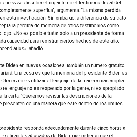
ntonces se discutirá el impacto en el testimonio legal del
 completamente superflua”, argumenta. “La misma pérdida
n esta investigación. Sin embargo, a diferencia de su trato
acepta la pérdida de memoria de otros testimonios como
dijo. «No es posible tratar solo a un presidente de forma
ada capacidad para registrar ciertos hechos de este año,
ncendiarios», añadió.
e Biden en nuevas ocasiones, también un número gratuito.
ariará. Una cosa es que la memoria del presidente Biden es
Otra razón es utilizar el lenguaje de la manera más amplia
ste lenguaje no es respetado por la gente, ni es apropiado
úa la carta. “Queremos revisar las descripciones de la
e presenten de una manera que esté dentro de los límites
 presidente responda adecuadamente durante cinco horas a
 explican los abogados de Biden, que pidieron que el