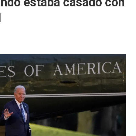
ando estaba casado con
l