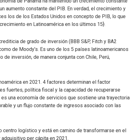
economía de Panamá ha mantenido un crecimiento constante
un aumento constante del PIB. En verdad, el crecimiento y
es los de los Estados Unidos en concepto de PIB, lo que
crecimiento en Latinoamérica en los últimos 15}.
rediticia de grado de inversión (BBB S&P, Fitch y BA2
 como de Moody’s. Es uno de los 5 países latinoamericanos
do de inversión, de manera conjunta con Chile, Perú,
oamérica en 2021. 4 factores determinan el factor
es fuertes, política fiscal y la capacidad de recuperarse
es una economía de servicios que sostiene una trayectoria
vorable y un flujo constante de ingresos asociado con las
entro logístico y está en camino de transformarse en el
adquisitivo per cápita en 2021.