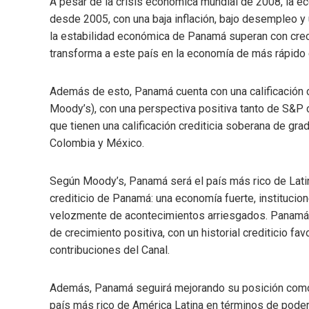
A pesar de la crisis económica mundial de 2008, la 
desde 2005, con una baja inflación, bajo desempleo y 
la estabilidad económica de Panamá superan con crec
transforma a este país en la economía de más rápido 
Además de esto, Panamá cuenta con una calificación c
Moody’s), con una perspectiva positiva tanto de S&P
que tienen una calificación crediticia soberana de gra
Colombia y México.
Según Moody’s, Panamá será el país más rico de Latin
crediticio de Panamá: una economía fuerte, institucion
velozmente de acontecimientos arriesgados. Panamá 
de crecimiento positiva, con un historial crediticio fa
contribuciones del Canal.
Además, Panamá seguirá mejorando su posición como c
país más rico de América Latina en términos de poder 