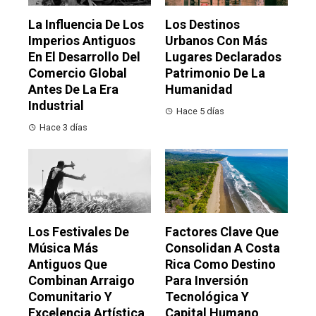
La Influencia De Los
Los Destinos
Imperios Antiguos
Urbanos Con Más
En El Desarrollo Del
Lugares Declarados
Comercio Global
Patrimonio De La
Antes De La Era
Humanidad
Industrial
Hace 5 días
Hace 3 días
Los Festivales De
Factores Clave Que
Música Más
Consolidan A Costa
Antiguos Que
Rica Como Destino
Combinan Arraigo
Para Inversión
Comunitario Y
Tecnológica Y
Excelencia Artística
Capital Humano