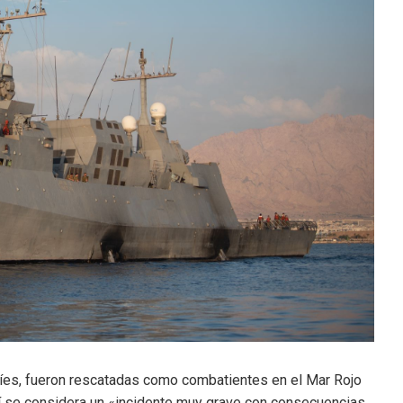
tíes, fueron rescatadas como combatientes en el Mar Rojo
aelí se considera un «incidente muy grave con consecuencias