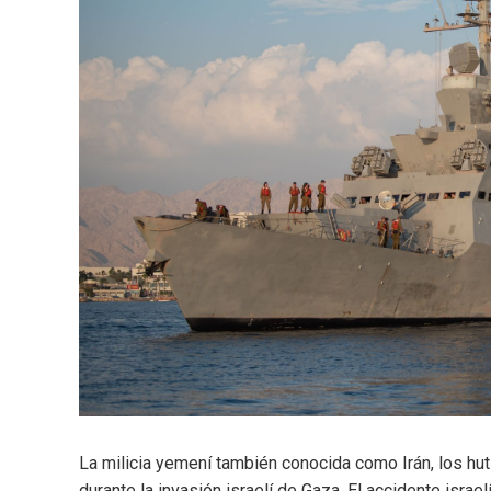
La milicia yemení también conocida como Irán, los hu
durante la invasión israelí de Gaza. El accidente isr