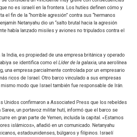
que no es israelí en la frontera. Los hutíes definen cómo y
a el fin de la “horrible agresión” contra sus “hermanos
Benjamín Netanyahu dio un “salto brutal hacia la agresión
nte había lanzado misiles y aviones no tripulados contra el
a la India, es propiedad de una empresa británica y operado
rabiya se identifica como el
Líder de la galaxia
, una aerolínea
g, una empresa parcialmente controlada por un empresario
más ricos de Israel. Otro barco vinculado a sus empresas
l mismo modo que Israel también fue responsable de Irán.
s Unidos confirmaron a Associated Press que los rebeldes
 Saree, un portavoz militar hutí, informó que el barco se
curre en gran parte de Yemen, incluida la capital. «Estamos
valores islámicos», añadió en un comunicado. Netanyahu
canos, estadounidenses, búlgaros y filipinos. Israelí