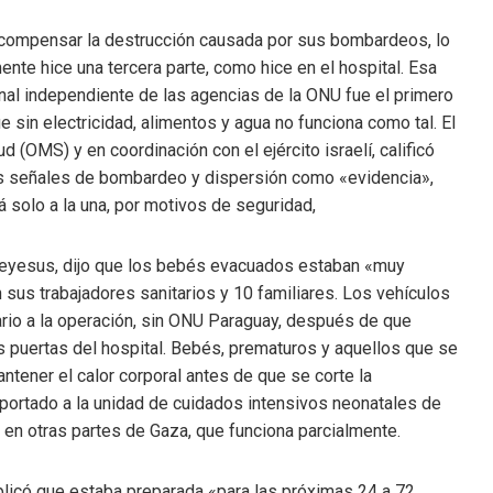
a compensar la destrucción causada por sus bombardeos, lo
mente hice una tercera parte, como hice en el hospital. Esa
nal independiente de las agencias de la ONU fue el primero
e sin electricidad, alimentos y agua no funciona como tal. El
d (OMS) y en coordinación con el ejército israelí, calificó
as señales de bombardeo y dispersión como «evidencia»,
 solo a la una, por motivos de seguridad,
reyesus, dijo que los bebés evacuados estaban «muy
sus trabajadores sanitarios y 10 familiares. Los vehículos
ario a la operación, sin ONU Paraguay, después de que
s puertas del hospital. Bebés, prematuros y aquellos que se
ntener el calor corporal antes de que se corte la
nsportado a la unidad de cuidados intensivos neonatales de
 y en otras partes de Gaza, que funciona parcialmente.
plicó que estaba preparada «para las próximas 24 a 72