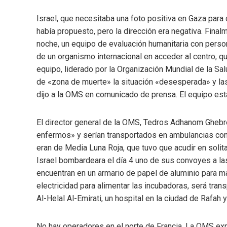
Israel, que necesitaba una foto positiva en Gaza par
había propuesto, pero la dirección era negativa. Final
noche, un equipo de evaluación humanitaria con perso
de un organismo internacional en acceder al centro, qu
equipo, liderado por la Organización Mundial de la Salu
de «zona de muerte» la situación «desesperada» y l
dijo a la OMS en comunicado de prensa. El equipo está
El director general de la OMS, Tedros Adhanom Gheb
enfermos» y serían transportados en ambulancias con 
eran de Media Luna Roja, que tuvo que acudir en solit
Israel bombardeara el día 4 uno de sus convoyes a la
encuentran en un armario de papel de aluminio para ma
electricidad para alimentar las incubadoras, será tra
Al-Helal Al-Emirati, un hospital en la ciudad de Rafah
No hay operadores en el norte de Francia. La OMS ex