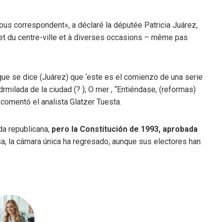
nous correspondent», a déclaré la députée Patricia Juárez,
t et du centre-ville et à diverses occasions – même pas
ue se dice (Juárez) que ‘este es el comienzo de una serie
rmilada de la ciudad (? ); O mer , “Entiéndase, (reformas)
 comentó el analista Glatzer Tuesta.
da republicana,
pero la Constitución de 1993, aprobada
sa, la cámara única ha regresado, aunque sus electores han