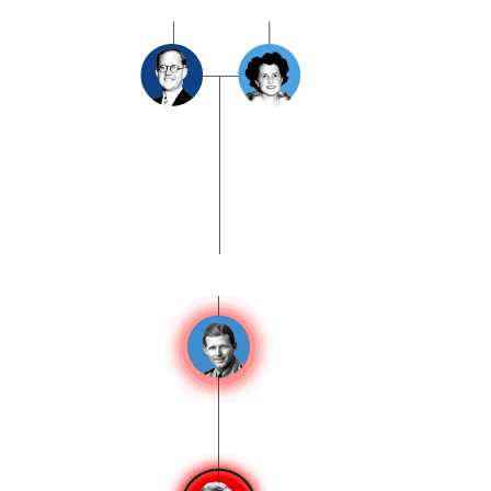
Lucha de muertos en IIGM
Jacqueline Lee Bouvier
«Jakie Kennedy»
1929-94
John Fitzgerald Kennedy
“JFK”
1917-1969
Representante por
Massachusetts (1947-53),
Senador por