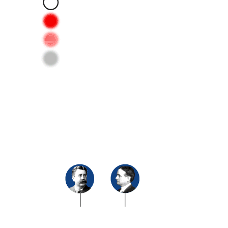
Rosa Fitzgerald Kennedy
1890-1995
Esposas
José Patricio Kennedy
1888-1969
Embajador en el Reino Unido
(1938-40)
José Patricio “Joe” Kennedy, Jr.
1915-1944