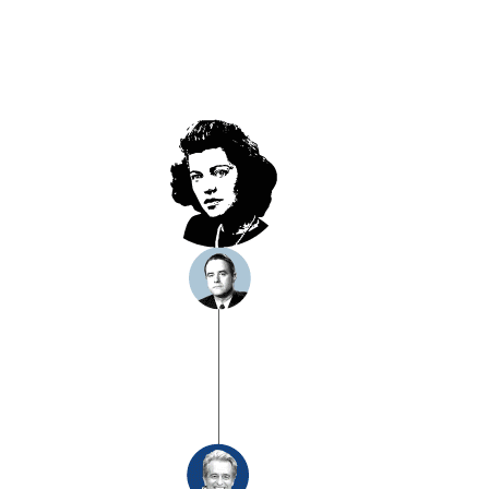
1928-2020
Embajadora en Irlanda
(1993-98)
Stephen Edward Smith
1927-90
Eduardo “Ted” Kennedy
1932-2009
Senador de Massachusetts
(1962-2009)