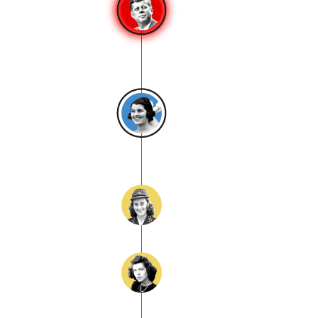
Massachusetts (1953-61),
Presidente de Estados
Unidos. (1961-63)
Romero Kennedy
1918-2005
Lobotomizado por el deseo de su
padre
Kathleen Cavendish Kennedy
1920-1948
marquesa de hartington