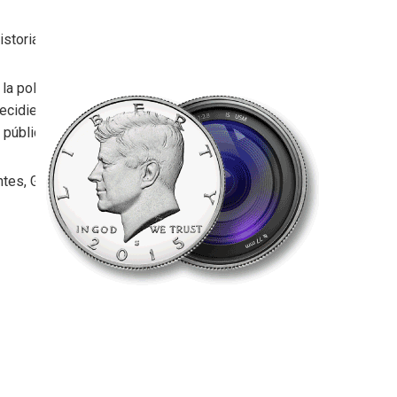
istoria estadounidense y mundial.
la política de nuestros orígenes. Pero
cidieron no dedicar este trabajo al bajo
 pública.
tes, Griegos millonarios y finalmente el cine
Matrimonio con un Kennedy
Envuelto en algo escándalo
Muerte en accidente/combate
Patricio José Kennedy