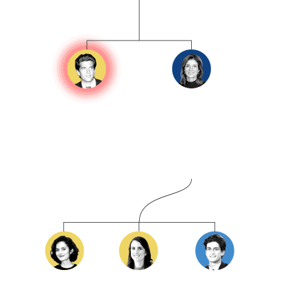
1923-1984
Actor
Robert Francisco Kennedy
1925-1968
Impuesto General de los
EE.UU. UU.
(1961-64), senador por Nueva
York (1965-68), candidato a
primarias (1968)
Jean-Anne Kennedy