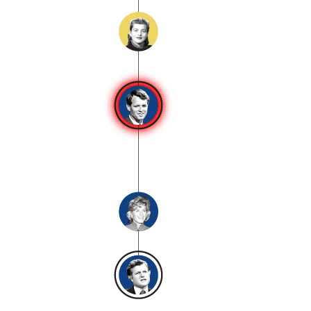
William Cavendish
Marqués de
Hartington
1917-1944
Muerte en combate
Eunice Kennedy
1921-2009
Fundación de la Organización
Nacional Olímpica Especial
(1968)