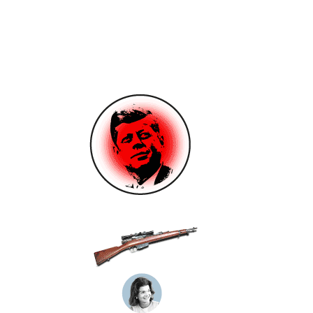
Sargento Shriver
1915-2011
Embajador de EE.UU. en
Francia (1968-75) y
candidato a vicepresidente
(1972)
Patricia Kennedy Lawford
1924-2006
Actriz y productora
Peter Lawford