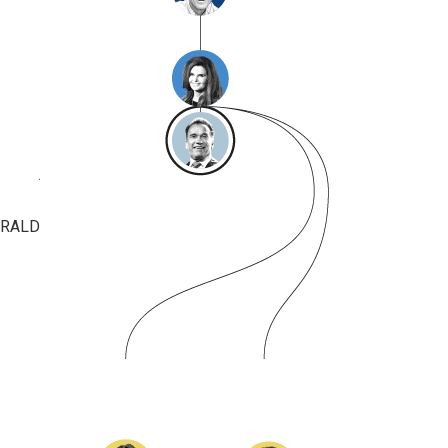
Virginia Joan Bennett
1936-…
Involucrado en la muerte de la
joven Mary Jo Kopechne
RALD KENNEDY ‘JFK’
Infidelidad, conexiones
con la mafia.
Asesinado
Jacqueline Lee Bouvier