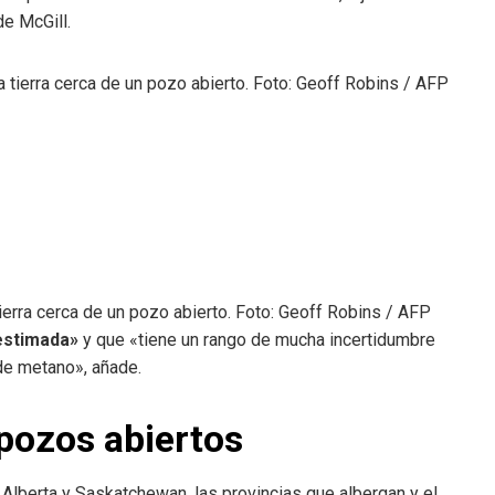
de McGill.
tierra cerca de un pozo abierto. Foto: Geoff Robins / AFP
estimada»
y que «tiene un rango de mucha incertidumbre
de metano», añade.
pozos abiertos
Alberta y Saskatchewan, las provincias que albergan y el